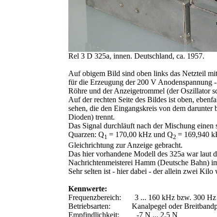
Rel 3 D 325a, innen. Deutschland, ca. 1957.
Auf obigem Bild sind oben links das Netzteil mi
für die Erzeugung der 200 V Anodenspannung - s
Röhre und der Anzeigetrommel (der Oszillator 
Auf der rechten Seite des Bildes ist oben, ebenf
sehen, die den Eingangskreis von dem darunter 
Dioden) trennt.
Das Signal durchläuft nach der Mischung einen se
Quarzen: Q
= 170,00 kHz und Q
= 169,940 k
1
2
Gleichrichtung zur Anzeige gebracht.
Das hier vorhandene Modell des 325a war laut 
Nachrichtenmeisterei Hamm (Deutsche Bahn) im 
Sehr selten ist - hier dabei - der allein zwei K
Kennwerte:
Frequenzbereich: 3 ... 160 kHz bzw. 300 Hz 
Betriebsarten: Kanalpegel oder Breitbandp
Empfindlichkeit: -7 N ... 2,5 N